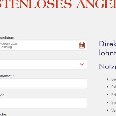
STENLOSES ANGE
Dire
lohnt
Nutze
Be
Ex
Fr
Sp
Ve