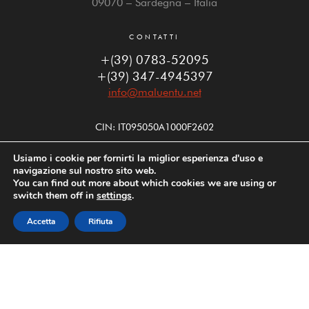
09070 – Sardegna – Italia
CONTATTI
+(39) 0783-52095
+(39) 347-4945397
info@maluentu.net
CIN: IT095050A1000F2602
Usiamo i cookie per fornirti la miglior esperienza d'uso e
navigazione sul nostro sito web.
You can find out more about which cookies we are using or
FOLLOW US
switch them off in
settings
.
Accetta
Rifiuta
PRENOTA
MAPPA