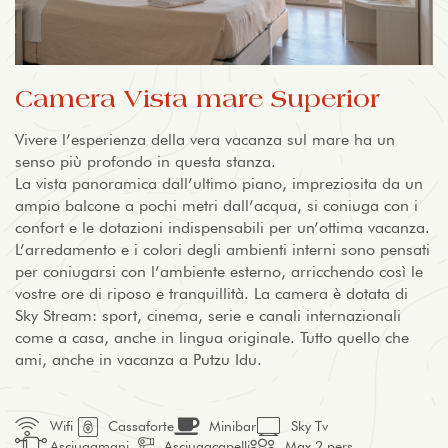
Camera Vista mare Superior
Vivere l’esperienza della vera vacanza sul mare ha un
senso più profondo in questa stanza.
La vista panoramica dall’ultimo piano, impreziosita da un
ampio balcone a pochi metri dall’acqua, si coniuga con i
confort e le dotazioni indispensabili per un’ottima vacanza.
L’arredamento e i colori degli ambienti interni sono pensati
per coniugarsi con l’ambiente esterno, arricchendo così le
vostre ore di riposo e tranquillità. La camera è dotata di
Sky Stream: sport, cinema, serie e canali internazionali
come a casa, anche in lingua originale. Tutto quello che
ami, anche in vacanza a Putzu Idu.
Wifi
Cassaforte
Minibar
Sky Tv
Asciugamani
Asciugacapelli
Max 2 pers.