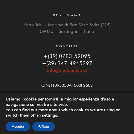
DOVE SIAMO
Putzu Idu – Marina di San Vero Milis (OR)
09070 – Sardegna – Italia
CONTATTI
+(39) 0783-52095
+(39) 347-4945397
info@maluentu.net
CIN: IT095050A1000F2602
Usiamo i cookie per fornirti la miglior esperienza d'uso e
navigazione sul nostro sito web.
You can find out more about which cookies we are using or
FOLLOW US
switch them off in
settings
.
Accetta
Rifiuta
PRENOTA
MAPPA