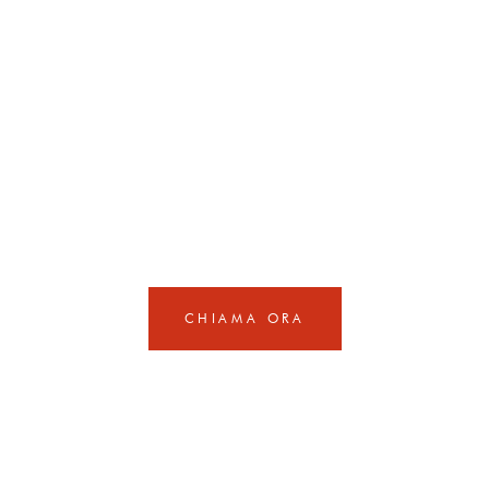
PRENOTA IL
TUO TAVOLO
CHIAMA ORA