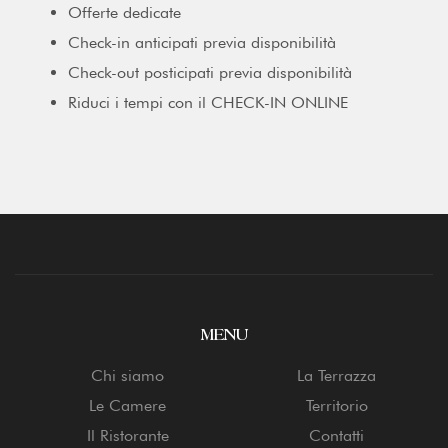
Offerte dedicate
Check-in anticipati previa disponibilità
Check-out posticipati previa disponibilità
Riduci i tempi con il CHECK-IN ONLINE
MENU
Chi siamo
La Terrazza
Le Camere
Territorio
Il Ristorante
Contatti