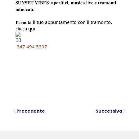
𝐒𝐔𝐍𝐒𝐄𝐓 𝐕𝐈𝐁𝐄𝐒: 𝐚𝐩𝐞𝐫𝐢𝐭𝐢𝐯𝐢, 𝐦𝐮𝐬𝐢𝐜𝐚 𝐥𝐢𝐯𝐞 𝐞 𝐭𝐫𝐚𝐦𝐨𝐧𝐭𝐢
𝐢𝐧𝐟𝐮𝐨𝐜𝐚𝐭𝐢.
𝐏𝐫𝐞𝐧𝐨𝐭𝐚 il tuo appuntamento con il tramonto,
clicca qui
347 494 5397
Precedente
Successiva