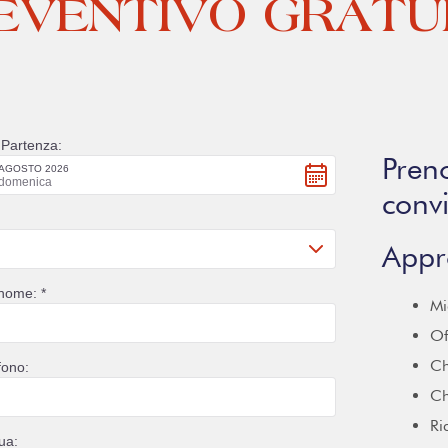
EVENTIVO GRATU
Preno
conv
Appr
Mi
Of
Ch
Ch
Ri