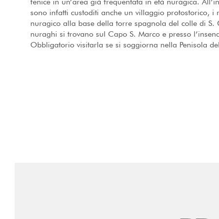
fenice in un’area già frequentata in età nuragica. All’in
sono infatti custoditi anche un villaggio protostorico, 
nuragico alla base della torre spagnola del colle di S.
nuraghi si trovano sul Capo S. Marco e presso l’insen
Obbligatorio visitarla se si soggiorna nella Penisola del